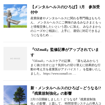
【メンタルヘルスのひろば】1月 参加受
付中
産業保健やメンタルヘルスに関わる専門職はもちろ
ん、 メンタルヘルスにご興味のあるみなさまともっ
と情報交換したいという思いに加え、 みなさまから
のニーズやご相談に、上手に、適切に対応できるよ
うになるため …
『OZmall』監修記事がアップされていま
す
『OZmall』ヘルスケアの記事、 「落ち込みからう
まく抜け出すには？気持ちの切り替えに効果的な行
動や考え方を産業医がアドバイス！」 を監修いたし
ました。 https://www.ozmall.co. …
新・メンタルヘルスのひろば～どうなる!?
『残業規制強化』の影響
2月15日開催しました！ どうなる⁉︎『残業規制強
化』の影響、と題して、 時間管理システムの導入コ