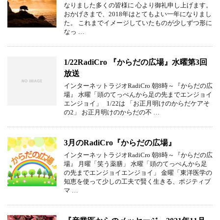
なりました多くの皆様に 心より御礼申し上げます。
おかげさまで、2018年はとてもよい一年になりまし
た。 これまでイメージしていたものが少しずつ形に
なっ …
1/22RadiCro 『からだの広場』水曜第3回
放送
インターネットラジオRadiCro 朝8時～『からだの広
場』 水曜「頭のてっぺんから足の先までエンジョイ
エンジョイ」 1/22は 「お正月明けのからだケアそ
の2」 お正月明けのからだの不 …
3月のRadiCro『からだの広場』
インターネットラジオRadiCro 朝8時～『からだの広
場』 月曜「笑う薬膳」 水曜「頭のてっぺんから足
の先までエンジョイエンジョイ」 金曜「東洋医学の
知恵を使って少しの工夫で賢く生きる、ポジティブ
マ …