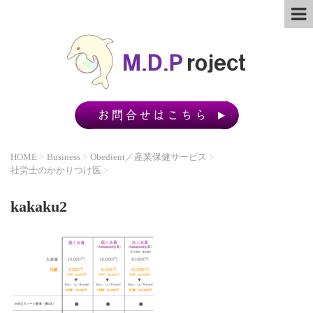
HOME
>
Business
>
Obedient／産業保健サービス
>
社労士のかかりつけ医
>
kakaku2