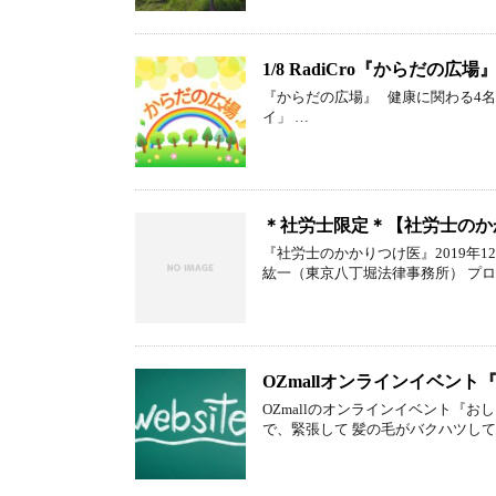
1/8 RadiCro『からだの広
『からだの広場』 健康に関わる4
イ」 …
＊社労士限定＊【社労士のか
『社労士のかかりつけ医』2019年
紘一（東京八丁堀法律事務所） プロ
OZmallオンラインイベン
OZmallのオンラインイベント『
で、緊張して 髪の毛がバクハツして