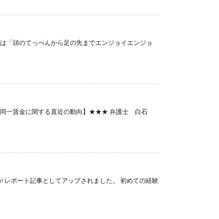
曜は「頭のてっぺんから足の先までエンジョイエンジョ
労働同一賃金に関する直近の動向】★★★ 弁護士 白石
子が レポート記事としてアップされました。 初めての経験