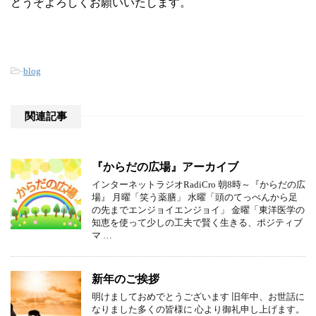
どうぞよろしくお願いいたします。
-
blog
関連記事
『からだの広場』アーカイブ
インターネットラジオRadiCro 朝8時～『からだの広
場』 月曜「笑う薬膳」 水曜「頭のてっぺんから足
の先までエンジョイエンジョイ」 金曜「東洋医学の
知恵を使って少しの工夫で賢く生きる、ポジティブ
マ …
新年のご挨拶
明けましておめでとうございます 旧年中、お世話に
なりました多くの皆様に 心より御礼申し上げます。